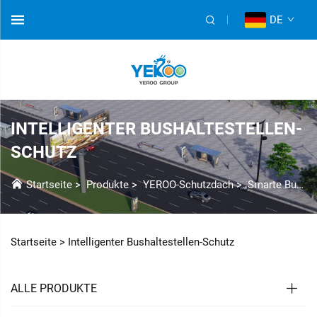
DE
INTELLIGENTER BUSHALTESTELLEN-
SCHUTZ
Startseite
>
Produkte
>
YEROO-Schutzdach
>
Smarte Buswartehalle
Startseite >
Intelligenter Bushaltestellen-Schutz
ALLE PRODUKTE