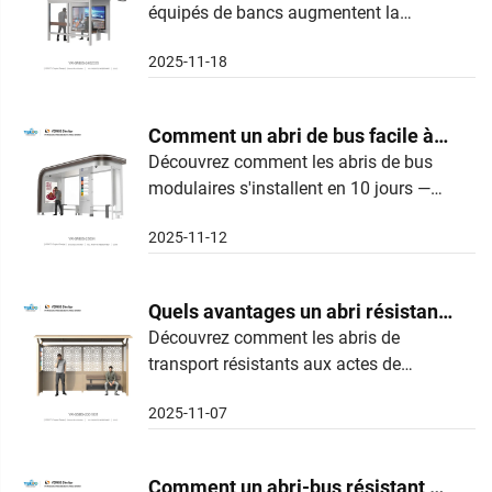
équipés de bancs augmentent la
mais essentielle pour les
satisfaction des usagers de 22 %,
passagers
2025-11-18
réduisent la criminalité de 40 % et
stimulent l'utilisation des transports en
commun. Appuyé par des études
Comment un abri de bus facile à
urbaines et des données de cas à
assembler permet-il de gagner du
Découvrez comment les abris de bus
Portland. En savoir plus.
modulaires s'installent en 10 jours —
temps pour les villes
80 % plus rapidement qu'une
2025-11-12
construction traditionnelle — réduisant
les coûts, augmentant la fréquentation
et soutenant les transports urbains
Quels avantages un abri résistant
durables. En savoir plus.
au vandalisme apporte-t-il aux
Découvrez comment les abris de
transport résistants aux actes de
zones urbaines
vandalisme réduisent les violations de
2025-11-07
78 % et diminuent les coûts de
maintenance jusqu'à 27 %. Conçus
avec des matériaux à l'épreuve des
Comment un abri-bus résistant au