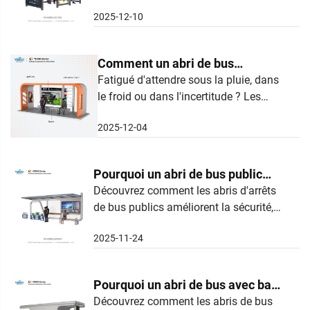
sous fortes pluies ? Découvrez
2025-12-10
comment les abris de bus étanches
améliorent la sécurité, la durabilité et
les fonctionnalités intelligentes. En
Comment un abri de bus
savoir plus dès maintenant.
intelligent fermé améliore-t-il
Fatigué d'attendre sous la pluie, dans
le froid ou dans l'incertitude ? Les
l'expérience de déplacement
abris de bus intelligents fermés offrent
2025-12-04
confort par tous les temps,
informations en temps réel, sécurité,
durabilité et accessibilité. Découvrez
Pourquoi un abri de bus public
comment.
est-il une partie essentielle de
Découvrez comment les abris d'arrêts
de bus publics améliorent la sécurité,
l'infrastructure urbaine
l'efficacité et l'inclusion dans les villes.
2025-11-24
Apprenez pourquoi ils sont essentiels
pour un transport urbain équitable et
agréable à vivre. Découvrez les
Pourquoi un abri de bus avec banc
avantages dès maintenant.
est-il une installation de base
Découvrez comment les abris de bus