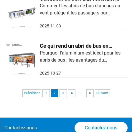
intrusions et des revêtements anti-
vent peut-il protéger les
Comment les abris de bus étanches au
graffiti, ils améliorent la sécurité,
vent protègent les passagers par
passagers par temps d'orage
l'esthétique et la confiance du public.
mauvais temps grâce à un design
Découvrez les avantages urbains
2025-11-03
aérodynamique, des matériaux
prouvés.
résistants aux chocs et des
caractéristiques adaptées au climat. En
Ce qui rend un abri de bus en
savoir plus.
aluminium léger mais durable
Pourquoi l'aluminium est idéal pour les
abris de bus : les avantages du
matériau. Comprendre la popularité de
2025-10-27
l'aluminium dans les infrastructures
publiques. L'aluminium est devenu le
matériau incontournable pour la
...
Précédent
1
2
3
4
6
Suivant
construction d'abris de bus de nos
jours, grâce à sa résistance par rapport
à son ...
Contactez-nous
Contactez-nous