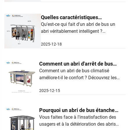
énergétique accrue et à une sécurité
améliorée pour les usagers. En savoir
Quelles caractéristiques
plus.
définissent un abri de bus
Qu'est-ce qui fait d'un abri de bus un
abri véritablement intelligent ?
intelligent pour les transports
Découvrez les 5 fonctionnalités
modernes
2025-12-18
essentielles — allant des affichages en
temps réel à la gestion à distance —
que les organismes de transport
Comment un abri d'arrêt de bus
modernes exigent. En savoir plus dès
avec climatisation améliore-t-il le
Comment un abri de bus climatisé
maintenant.
améliore-t-il le confort ? Découvrez les
confort des passagers
avantages liés au contrôle de la
2025-12-15
température, à la protection de la santé
et à l'inclusion — téléchargez dès
maintenant votre guide de conception
Pourquoi un abri de bus étanche
gratuit.
est-il essentiel dans les régions
Vous faites face à l'insatisfaction des
usagers et à la détérioration des abris
pluvieuses