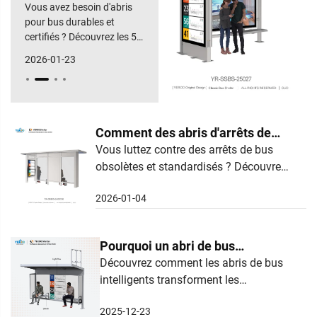
fiable d'abris pour bus
Vous avez besoin d'abris
urbains ?
pour bus durables et
certifiés ? Découvrez les 5
qualités indispensables :
2026-01-23
certifications, assistance,
rapport qualité-prix, etc.
Téléchargez dès
maintenant votre liste de
contrôle pour fournisseurs.
Comment des abris d'arrêts de
bus sur mesure peuvent-ils
Vous luttez contre des arrêts de bus
obsolètes et standardisés ? Découvrez
répondre aux besoins spécifiques
comment les abris d'arrêts de bus sur
du transport urbain
2026-01-04
mesure résolvent les défis spécifiques
au transport urbain et augmentent la
satisfaction des usagers. Obtenez des
Pourquoi un abri de bus
conseils d'experts dès maintenant.
intelligent est-il l'avenir des
Découvrez comment les abris de bus
intelligents transforment les
transports urbains
transports en commun grâce à des
2025-12-23
données en temps réel, à une efficacité