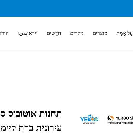
עַל אָמַת
מוצרים
מקרים
חֲדָשִים
וידאוيديו
הורד
תחנות אוטובוס ס
עירונית ברת קיימ