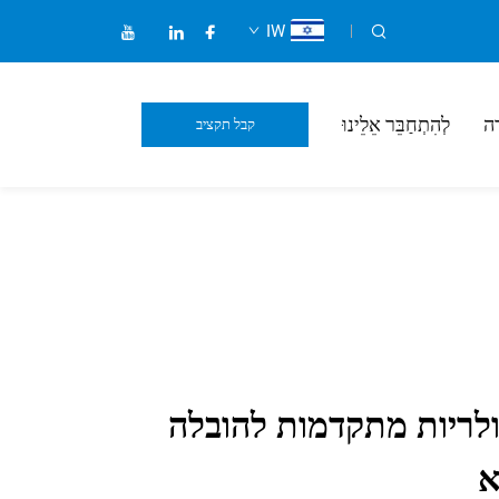
IW
ה
לְהִתְחַבֵּר אֵלֵינוּ
קבל תקציב
ולריות מתקדמות להובלה
א