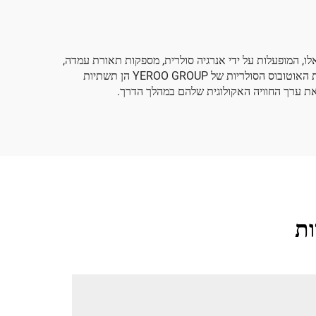
ת אלו, המופעלות על ידי אנרגיה סולרית, מספקות תאורת עמדה,
מקלטים חמים מתאימים לאקלים ותאורה סולרית מסביב לעמדת האוטובוס. בעידן שבו ערים הופכות לבר-קיימות מבחינה אקולוגית, עמדות האוטובוס הסולריות של YEROO GROUP הן תשתיות
 את ערך החוויה האקולוגית שלהם במהלך הדרך.
ות