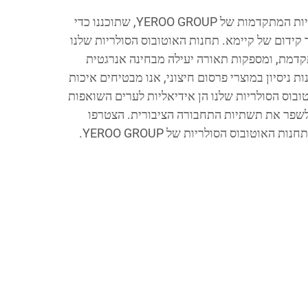
גלו את תחנות האוטובוס הסולריות המתקדמות של YEROO GROUP, שתוכננו כדי
 קידום של קיימא. תחנות האוטובוס הסולריות שלנו
תקדמת, ומספקות תאורה יעילה מבחינה אנרגטית
גות מידע. עם מעל ל-25 שנות ניסיון במוצרי פרסום חיצוני, אנו מבטיחים איכות
ובוס הסולריות שלנו הן אידיאליות לערים השואפות
פחמנית ולשפר את תשתיות התחבורה הציבורית. הצטרפו
האוטובוס הסולריות של YEROO GROUP.